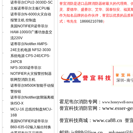
诺帝菲尔CPU2-3030D-SC
誉宜消防是进口品牌消防器材最大的代理商、
·
主板诺蒂菲尔主板CPU板
灵、爱德华、盛赛尔、艾华、国泰怡安、福莫
诺帝菲尔N-6000火灾自动
作为知名品牌的合作伙伴，誉宜以优质的品质
·
报警主机 控制盘
式：韦先生
18666210788
）
美国NOTIFIER诺帝菲尔
·
HAM-1000/3广播功放盘交
流220V
诺蒂菲尔Notifier AMPS-
24E主机电源 NFS2-3030
·
系统电源 CPS-24E/CPS-
24PCB
NFS-3030诺帝菲尔
·
NOTIFIER火灾报警控制器
联网型消防主机
诺蒂菲尔M500K智能手动报
·
警按钮
诺帝菲尔Notifier故障隔离模
·
霍尼韦尔消防专网：
www.honeywell-nova
块ISO-X
www.esser-ge
誉宜科技消防官网：
MCU-16 总线控制盘MCU-
·
16B
www.ca88.cn
誉宜科技商城：
誉
美国NOTIFIER诺帝菲尔
·
B60-635-02输入输出转换
ic888@live.cn
mkgent@li
邮箱: