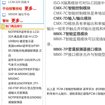
LCM-320 回路卡
ISO-X
隔离模块可对
SLC
回路中
更多...
CMX-7C
智能控制模块
手动报警按钮
CMX-7C
智能控制模块是单地
M500K 编址手动
CMX-7D
输入
/
输出模块
更多...
警铃
CMX-7D
模块具有单输出和单
热门商品排行
输出一组常开触点并对输出连线和
NOTIFIER诺帝菲尔 LCD-
MMX-7
智能监视模块
·
32A 液晶显示器 H-LCD-
MMX-7
智能监视模块可以现场
100B(H) 楼层复示器
录
。
美国notifier诺帝菲尔FSP-
MMX-7P
普通
探测器接口模块
·
851智能光电感烟探测器 正
MMX-7P
接口模块允许与智能
品
诺帝菲尔RP-1002EPLUS
·
气体灭火控制盘
诺帝菲尔NOTIFIER手报J-
·
SAP-M-M500KC按钮
M500KC
诺蒂菲尔NOTIFIER JTY-
·
GD-FSP-951G 型点型光电
以上是 FCM-1智能控制模块 诺帝菲尔 的详
感烟火灾探测器
料等有什么疑问，请联系我们获取FCM-1智能
NOTIFIER诺帝菲尔ND682
·
感烟探测器