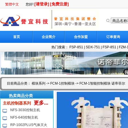
[请登录]
[免费注册]
繁體中文
您好!
首页
企业简介
合作加盟
订单查询
热门搜索：
FSP-851
|
SDX-751
|
FSP-851
|
FZM
目前商品分类：
模块系列
->
FCM-1控制模块
-> FCM-1智能控制模块 诺帝菲尔
热卖商品分类
更多...
主机控制器系列
NFS-3030控制主机
NFS-640控制主机
RP-1002PLUS气体灭火