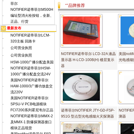
·
菲尔
“”品牌推荐
NOTIFIER诺蒂菲尔M500H
·
编址型消火栓按钮，全新、
正品、行货
最新发布
NOTIFIER诺帝菲尔LCM-
·
320主板 回路卡
·
公司营业执照
NOTIFIER诺帝菲尔 LCD-32A 液晶
美国noti
·
公司营业执照
显示器 H-LCD-100B(H) 楼层复示
光电感烟
HSW-1000广播分配盘美国
器
·
NOTIFIER诺帝菲尔HSW-
1000广播分配盘交流24V
美国NOTIFIER诺帝菲尔
·
HAM-1000/3广播功放盘交
流220V
美国NOTIFIER诺帝菲尔
·
SPSU-V PCB电源模块
FCI7200系列霍尼韦尔正品
诺蒂菲尔NOTIFIER JTY-GD-FSP-
NOTIF
NOTIFIER诺蒂菲尔MMX-2
951G 型点型光电感烟火灾探测器
测器
·
及MMX-1 防爆探测器接口
模块正品现货