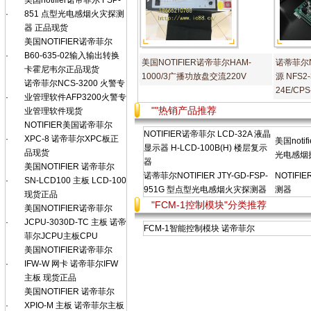
美国notifier诺帝菲尔 FSP-
·
851 点型光电感烟火灾探测
器 正品现货
美国NOTIFIER诺帝菲尔
·
B60-635-02输入输出转换
美国NOTIFIER诺帝菲尔HAM-
诺蒂菲尔No
卡霍尼韦尔正品现货
1000/3广播功放盘交流220V
源 NFS2
诺帝菲尔NCS-3200 火警专
24E/CPS
·
业管理软件AFP3200火警专
""热销产品推荐
业管理软件现货
NOTIFIER美国诺帝菲尔
NOTIFIER诺帝菲尔 LCD-32A 液晶
·
XPC-8 诺帝菲尔XPC板正
美国noti
显示器 H-LCD-100B(H) 楼层复示
品现货
光电感烟
器
美国NOTIFIER 诺帝菲尔
诺蒂菲尔NOTIFIER JTY-GD-FSP-
NOTIF
·
SN-LCD100 主板 LCD-100
951G 型点型光电感烟火灾探测器
测器
现货正品
"FCM-1控制模块"分类推荐
美国NOTIFIER诺帝菲尔
·
JCPU-3030D-TC 主板 诺帝
FCM-1智能控制模块 诺帝菲尔
菲尔JCPU主板CPU
美国NOTIFIER诺帝菲尔
·
IFW-W 网卡 诺帝菲尔IFW
主板 现货正品
美国NOTIFIER 诺帝菲尔
·
XPIO-M 主板 诺帝菲尔主板