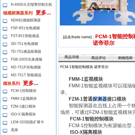
N-6000火灾报警控制主机
更多...
烟感探测器系列
ND682感烟探测器
FSP-851光电感烟
FCM-1智能控
FST-851智能感温
[品名/trade name]：
诺帝菲尔
SD-751光电感烟
TD-751感温探测器
商品详细
商品评论
购物指南
FSB-200S光束感烟
FCM-1智能控制模块 诺帝菲尔
ND-751P光电感烟
ND-751T 智能感温
FMM-1
监视模块
更多...
模块系列
FMM-1
智能监视模块可以现场
FCM-1控制模块
录
。
FMM-1监视模块
FZM-1
普通
探测器
接口模块
智能探测器在总线上占用一个
FZM-1接口模块
场所，可通过
FZM-1
智能监视模块
ISO-X 隔离模块
FCM-1
智能控制模块
LEM-320回路扩展卡
FCM-1
控制模块为有源输出型
底座
ISO-X
隔离模块