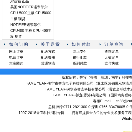
尔音箱 正品
美国NOTIFIER诺帝菲尔
·
CPU-5000主板 CPU5000
主板 现货
NOTIFIER诺帝菲尔
·
CPU400 主板 CPU-400主
板 现货
如何订购
关于送货
如何付款
订单查询
网上订单
配送方式
网上支付
查询定单
电话订单
配送费用
银行汇款
无效定单
大宗团购
普通物流
货到付款
支付失效
版权所有：誉宜（香港．深圳．南宁）科技有限公司 备案号
FAME YEAR-南宁市誉宜电子科技有限公司（亚太区营销展示物流总
FAME YEAR-深圳市誉宜科技有限公司（誉宜全球技术
FAME YEAR- 譽宜(香港)有限公司 （国际商务联
客服E_mail ：ca88@ca
总机:南宁0771-2821300-0 深圳:0755-83478005-0
1997-2018誉宜科技消防专网——拥有可提供全方位的专业技术服务
Whats