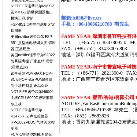
卡霍尼韦尔正品现货
NOTIFIER诺蒂菲尔MMX-2
·
及MMX-1 防爆探测器接口
邮箱
:ic888@live.cn
模块正品现货
手机：
+86-18666210788
韦
先生
FSP-851点型光电感烟火灾
·
探测器
FAME YEAR-
深圳市誉宜科技有限
美国notifier诺帝菲尔 FSP-
TEL
：（
+86-755
）
83478005-0 MO
·
851 点型光电感烟火灾探测
FAX:
（
+86-755
）
83478005-808
器 正品现货
地址：深圳市福田区滨河大道朗晴
美国notifier诺帝菲尔S2022
·
防暴隔离栅 厂家直销 现货
FAME YEAR-
南宁市誉宜电子科技
(霍尼威尔)
TEL
：（
+86-771
）
2821300-0 FAX
诺帝菲尔POM-8A及POM-
地址：广西南宁市青秀区东盟商务
·
8C及POM-8及POM8多线
制手动控制盘 正品保证
NOTIFIER诺帝菲尔N6000
FAME YEAR-
譽宜
(
香港
)
有限公司
·
主板CPU-6000D板诺帝菲
ADD:9/F ,Far EastConsortiumBuildin
尔主板
TEL：+86-18666210788 韋
NOTIFIER诺蒂菲尔
·
FAX:（852）28683626
P2475RLZ 声光报警器
地址：香港九龍彌敦道
204-206
號遠
RP-1002PLUS 气体灭火控
·
制器
FCM-1智能控制模块 诺帝