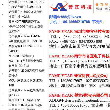
诺帝菲尔CPU2-3030D-SC
·
主板诺蒂菲尔主板CPU板
诺帝菲尔N-6000火灾自动
·
邮箱
:ic888@live.cn
报警主机 控制盘
手机：
+86-18666210788
韦
先生
美国NOTIFIER诺帝菲尔
·
HAM-1000/3广播功放盘交
FAME YEAR-
深圳市誉宜科技有限
流220V
TEL
：（
+86-755
）
83478005-0 MO
诺蒂菲尔Notifier AMPS-
FAX:
（
+86-755
）
83478005-808
24E主机电源 NFS2-3030
·
地址：深圳市福田区滨河大道朗晴
系统电源 CPS-24E/CPS-
24PCB
FAME YEAR-
南宁市誉宜电子科技
NFS-3030诺帝菲尔
TEL
：（
+86-771
）
2821300-0 FAX
·
NOTIFIER火灾报警控制器
地址：广西南宁市青秀区东盟商务
联网型消防主机
诺蒂菲尔M500K智能手动报
·
FAME YEAR 誉宜科技--武汉公司
警按钮
TEL：18986017607，027-82335072
MCU-16 总线控制盘MCU-
·
地址：湖北省武汉市江岸区百步华庭403栋
16B
诺帝菲尔Notifier故障隔离模
·
FAME YEAR-
譽宜
(
香港
)
有限公司
块ISO-X
ADD:9/F ,Far EastConsortiumBuildin
美国NOTIFIER诺帝菲尔
TEL：+86-18666210788 韋
·
B60-635-02输入输出转换