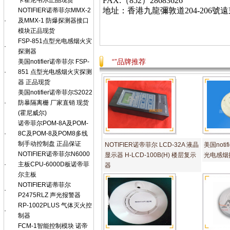
FAX:（852）28683626
卡霍尼韦尔正品现货
地址：香港九龍彌敦道
204-206
號遠
NOTIFIER诺蒂菲尔MMX-2
·
及MMX-1 防爆探测器接口
模块正品现货
FSP-851点型光电感烟火灾
·
探测器
“”品牌推荐
美国notifier诺帝菲尔 FSP-
·
851 点型光电感烟火灾探测
器 正品现货
美国notifier诺帝菲尔S2022
·
防暴隔离栅 厂家直销 现货
(霍尼威尔)
诺帝菲尔POM-8A及POM-
·
8C及POM-8及POM8多线
制手动控制盘 正品保证
NOTIFIER诺帝菲尔 LCD-32A 液晶
美国noti
NOTIFIER诺帝菲尔N6000
显示器 H-LCD-100B(H) 楼层复示
光电感烟
·
主板CPU-6000D板诺帝菲
器
尔主板
NOTIFIER诺蒂菲尔
·
P2475RLZ 声光报警器
RP-1002PLUS 气体灭火控
·
制器
FCM-1智能控制模块 诺帝