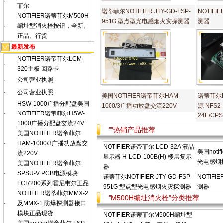
·
菲尔
诺蒂菲尔NOTIFIER JTY-GD-FSP-
NOTIF
NOTIFIER诺蒂菲尔M500H
951G 型点型光电感烟火灾探测器
测器
·
编址型消火栓按钮，全新、
正品、行货
最新发布
NOTIFIER诺帝菲尔LCM-
·
320主板 回路卡
·
公司营业执照
·
公司营业执照
美国NOTIFIER诺帝菲尔HAM-
诺蒂菲尔No
HSW-1000广播分配盘美国
1000/3广播功放盘交流220V
源 NFS2
·
NOTIFIER诺帝菲尔HSW-
24E/CPS
1000广播分配盘交流24V
""热销产品推荐
美国NOTIFIER诺帝菲尔
·
HAM-1000/3广播功放盘交
NOTIFIER诺帝菲尔 LCD-32A 液晶
美国noti
流220V
显示器 H-LCD-100B(H) 楼层复示
光电感烟
美国NOTIFIER诺帝菲尔
器
·
SPSU-V PCB电源模块
诺蒂菲尔NOTIFIER JTY-GD-FSP-
NOTIF
FCI7200系列霍尼韦尔正品
951G 型点型光电感烟火灾探测器
测器
NOTIFIER诺蒂菲尔MMX-2
"M500H编址消火栓"分类推荐
·
及MMX-1 防爆探测器接口
模块正品现货
NOTIFIER诺蒂菲尔M500H编址型